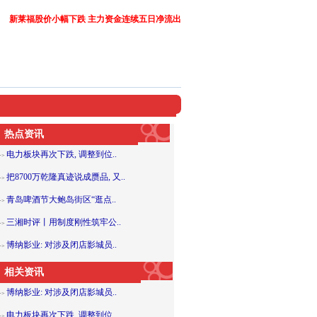
新莱福股价小幅下跌 主力资金连续五日净流出
热点资讯
电力板块再次下跌, 调整到位..
>>
把8700万乾隆真迹说成赝品, 又..
>>
青岛啤酒节大鲍岛街区“逛点..
>>
三湘时评丨用制度刚性筑牢公..
>>
博纳影业: 对涉及闭店影城员..
>>
相关资讯
博纳影业: 对涉及闭店影城员..
>>
电力板块再次下跌, 调整到位..
>>