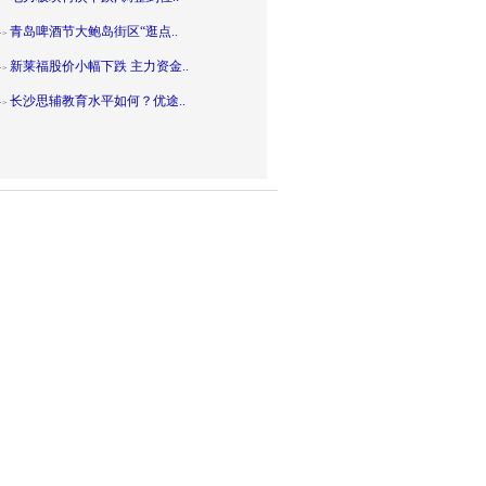
青岛啤酒节大鲍岛街区“逛点..
>>
新莱福股价小幅下跌 主力资金..
>>
长沙思辅教育水平如何？优途..
>>