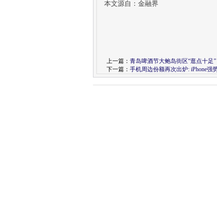
本文源自：金融界
上一篇：
青岛啤酒节大鲍岛街区“逛点十足”
下一篇：
手机周边份额再次出炉: iPhone强